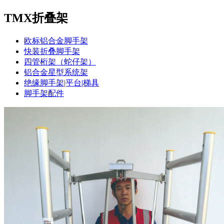
TMX折叠架
欧标铝合金脚手架
快装折叠脚手架
四管桁架（蛇仔架）
铝合金星型系统架
绝缘脚手架|平台|梯具
脚手架配件