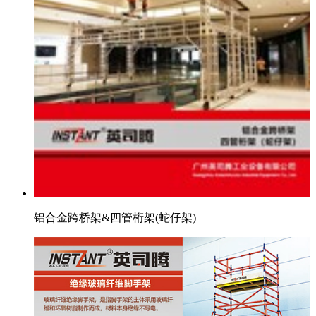
铝合金跨桥架&四管桁架(蛇仔架)