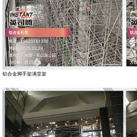
铝合金脚手架满堂架