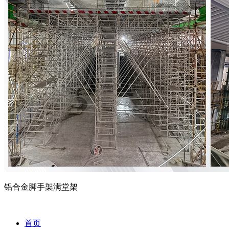
铝合金脚手架满堂架
首页