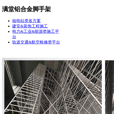
满堂铝合金脚手架
核电站类各方案
建安&装饰工程施工
电力&工业&能源类施工平
台
轨道交通&航空检修类平台